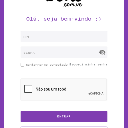
Olá, seja bem-vindo :)
visibility_off
Esqueci minha senha
Mantenha-me conectado
ENTRAR